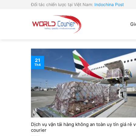
Skip
Đối tác chiến lược tại Việt Nam:
Indochina Post
to
content
Gi
21
Th4
Dịch vụ vận tải hàng không an toàn uy tín giá rẻ 
courier