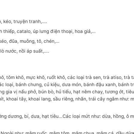
, kéo, truyện tranh,….
 thiếp, catalo, úp lưng điện thoại, hoa giả,…
kéo, đũa, muỗng, tô, chén,…
lò nước, nồi áp suất,….
 tôm khô, mực khô, ruốt khô, các loại trà sen, trà atiso, trà 
 các loại, bánh chưng, củ kiệu, dưa món, bánh đậu xanh, bánh t
g gia vị nấu phở, bún bò, hủ tiếu, hạt nêm chay, tương ớt, tiêu
ít, khoai tây, khoai lang, sầu riêng, nhãn, trái cây ngâm như: m
ướng dương, bí, dưa, hạt tiêu…Các loại mứt như: dừa, hồng, ô m
 Ngoài như: mắm ruốc, mắm tôm, mắm chua, mắm cá, dầu dừa