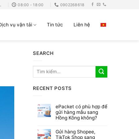
L
08:00 - 18:00
0902268618
Dịch vụ vận tải
Tin tức
Liên hệ
SEARCH
RECENT POSTS
ePacket có phù hợp để
gửi hàng mẫu sang
Hồng Kông không?
Gửi hàng Shopee,
TikTok Shop sang