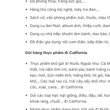
Đá phong thủy, trang sức giả,….
Hàng thủ công mỹ nghệ, mây tre đan,…
Sách vở, văn phòng phẩm: bút, thước, màu tô
Dụng cụ làm Nail, album ảnh, thiệp cưới, danh
Dụng cụ nhà bếp: khuôn làm bánh, dao bào, 
Đồ điện gia dụng: nồi cơm điện, bếp điện từ, 
Gửi hàng thực phẩm đi California
Thực phẩm khô gửi đi Nước Ngoài như: Cá khô,
thất, trà nấm linh chi, bánh pía, bánh tráng
kẹo, mứt, bún miến khô, măng khô, mì gói, hàn
khô,…Các loại rau củ, trái cây sấy khô như: m
cóc, xoài, cana… đi California.
Gửi các loại hạt: hạt giống, điều, đậu, dẻ, h
khoai lang, chuối… đi California.
Nhóm thực phẩm dạng lỏng, bột gửi đi Nước