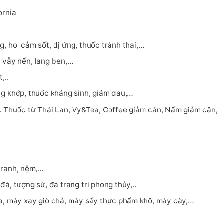
ornia
, ho, cảm sốt, dị ứng, thuốc tránh thai,…
 vẫy nến, lang ben,…
,..
ng khớp, thuốc kháng sinh, giảm đau,…
ng: Thuốc từ Thái Lan, Vy&Tea, Coffee giảm cân, Nấm giảm cân
 tranh, nệm,…
á, tượng sứ, đá trang trí phong thủy,..
a, máy xay giò chả, máy sấy thực phẩm khô, máy cày,…