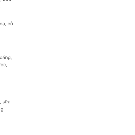
,
oa, củ
hoáng,
ược,
, sữa
ng