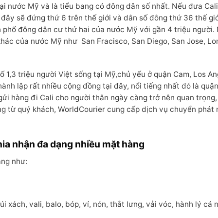
h tại nước Mỹ và là tiểu bang có đông dân số nhất. Nếu đưa Cali
i đây sẽ đứng thứ 6 trên thế giới và dân số đông thứ 36 thế giớ
h phố đông dân cư thứ hai của nước Mỹ với gần 4 triệu người.
 khác của nước Mỹ như San Fracisco, San Diego, San Jose, Lo
ố 1,3 triệu người Việt sống tại Mỹ,chủ yếu ở quận Cam, Los A
ành lập rất nhiều cộng đồng tại đây, nổi tiếng nhất đó là quận
gửi hàng đi Cali cho người thân ngày càng trở nên quan trọng,
ng từ quý khách, WorldCourier cung cấp dịch vụ chuyển phát
nia nhận đa dạng nhiều mặt hàng
àng như:
 xách, vali, balo, bóp, ví, nón, thắt lưng, vải vóc, hành lý cá