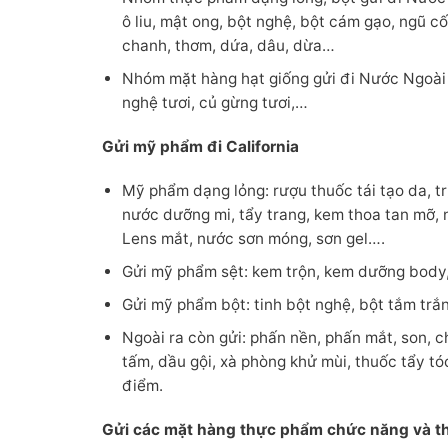
ô liu, mật ong, bột nghệ, bột cám gạo, ngũ cố
chanh, thơm, dứa, dâu, dừa…
Nhóm mặt hàng hạt giống gửi đi Nước Ngoài nh
nghệ tươi, củ gừng tươi,…
Gửi mỹ phẩm đi California
Mỹ phẩm dạng lỏng: rượu thuốc tái tạo da, trị 
nước dưỡng mi, tẩy trang, kem thoa tan mỡ,
Lens mắt, nước sơn móng, sơn gel….
Gửi mỹ phẩm sệt: kem trộn, kem dưỡng body, 
Gửi mỹ phẩm bột: tinh bột nghệ, bột tắm trắn
Ngoài ra còn gửi: phấn nền, phấn mắt, son, c
tấm, dầu gội, xà phòng khử mùi, thuốc tẩy tó
điểm.
Gửi các mặt hàng thực phẩm chức năng và th