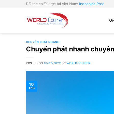
Skip
Đối tác chiến lược tại Việt Nam:
Indochina Post
to
content
Gi
CHUYỂN PHÁT NHANH
Chuyển phát nhanh chuyên 
POSTED ON
10/03/2022
BY
WORLDCOURIER
10
Th3