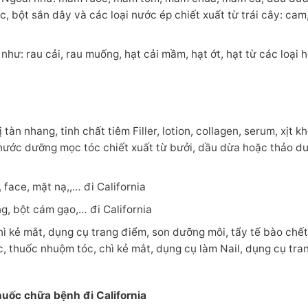
c, bột sắn dây và các loại nước ép chiết xuất từ trái cây: cam
ư: rau cải, rau muống, hạt cải mầm, hạt ớt, hạt từ các loại h
tàn nhang, tinh chất tiêm Filler, lotion, collagen, serum, xịt k
 nước dưỡng mọc tóc chiết xuất từ bưởi, dầu dừa hoặc thảo d
face, mặt nạ,,… đi California
g, bột cám gạo,… đi California
hì kẻ mắt, dụng cụ trang điểm, son dưỡng môi, tẩy tế bào chết
c, thuốc nhuộm tóc, chì kẻ mắt, dụng cụ làm Nail, dụng cụ tra
uốc chữa bệnh đi California