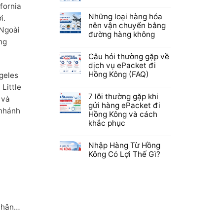
fornia
Những loại hàng hóa
i.
nên vận chuyển bằng
 Ngoài
đường hàng không
ng
Câu hỏi thường gặp về
dịch vụ ePacket đi
Hồng Kông (FAQ)
ngeles
 Little
7 lỗi thường gặp khi
 và
gửi hàng ePacket đi
 nhánh
Hồng Kông và cách
khắc phục
Nhập Hàng Từ Hồng
Kông Có Lợi Thế Gì?
 nhân…