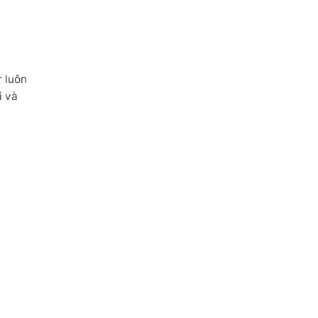
r luôn
i và