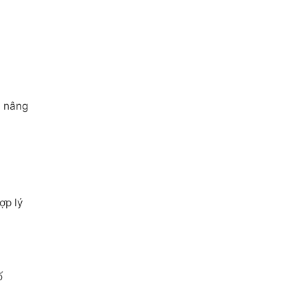
ụ nâng
ợp lý
ố