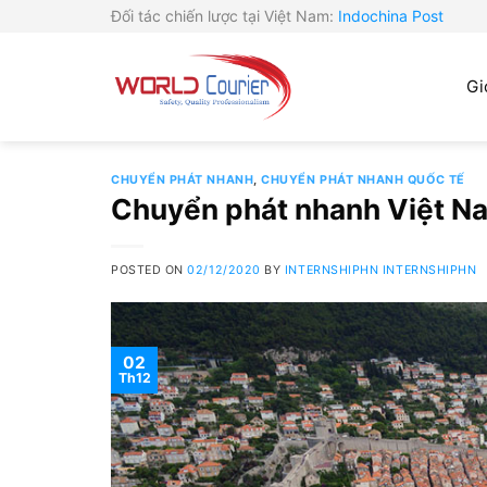
Skip
Đối tác chiến lược tại Việt Nam:
Indochina Post
to
content
Gi
CHUYỂN PHÁT NHANH
,
CHUYỂN PHÁT NHANH QUỐC TẾ
Chuyển phát nhanh Việt Nam
POSTED ON
02/12/2020
BY
INTERNSHIPHN INTERNSHIPHN
02
Th12