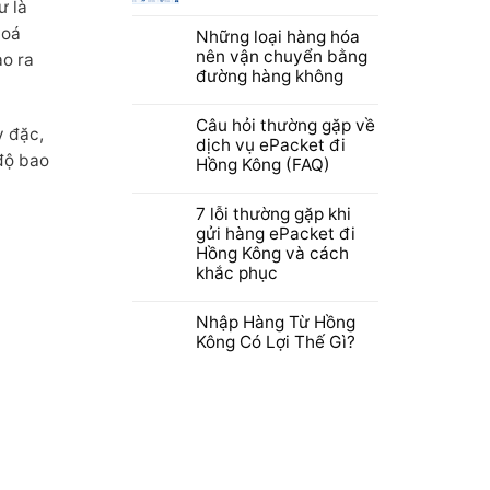
ư là
hoá
Những loại hàng hóa
nên vận chuyển bằng
ạo ra
đường hàng không
Câu hỏi thường gặp về
y đặc,
dịch vụ ePacket đi
độ bao
Hồng Kông (FAQ)
7 lỗi thường gặp khi
gửi hàng ePacket đi
Hồng Kông và cách
khắc phục
Nhập Hàng Từ Hồng
Kông Có Lợi Thế Gì?