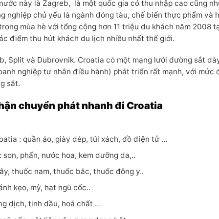
nước này là Zagreb, là một quốc gia có thu nhập cao cũng nh
ông nghiệp chủ yếu là ngành đóng tàu, chế biến thực phẩm và 
 trong mùa hè với tổng cộng hơn 11 triệu du khách năm 2008 t
c điểm thu hút khách du lịch nhiều nhất thế giới.
b, Split và Dubrovnik. Croatia có một mạng lưới đường sắt dà
oanh nghiệp tư nhân điều hành) phát triển rất mạnh, với mức 
g sắt.
hận chuyển phát nhanh đi Croatia
tia : quần áo, giày dép, túi xách, đồ điện tử …
 son, phấn, nước hoa, kem dưỡng da,..
ây, thuốc nam, thuốc bắc, thuốc đông y..
nh kẹo, mỳ, hạt ngũ cốc..
g dịch, tinh dầu, hoá chất …