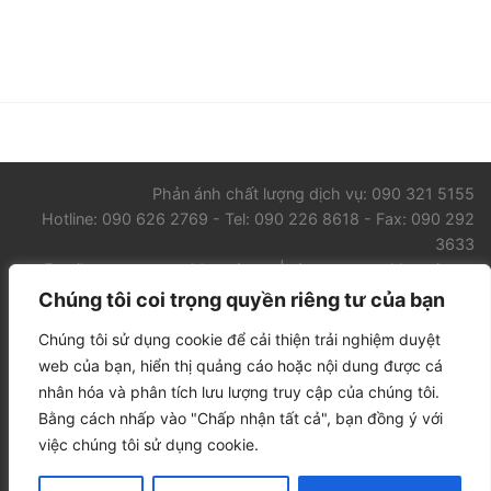
Phản ánh chất lượng dịch vụ: 090 321 5155
Hotline: 090 626 2769 - Tel: 090 226 8618 - Fax: 090 292
3633
Email: contact@worldcourier.vn | vietnam@worldcourier.vn
Chúng tôi coi trọng quyền riêng tư của bạn
GIỚI THIỆU WORLD COURIER VIETNAM
CHUYỂN PHÁT NHANH
Chúng tôi sử dụng cookie để cải thiện trải nghiệm duyệt
DỊCH VỤ VẬN TẢI
TIN TỨC
LIÊN HỆ
web của bạn, hiển thị quảng cáo hoặc nội dung được cá
Đơn vị đối tác tại Việt Nam:
Bưu vận Quốc tế Nội địa Đông
nhân hóa và phân tích lưu lượng truy cập của chúng tôi.
Dương
Bằng cách nhấp vào "Chấp nhận tất cả", bạn đồng ý với
Văn phòng Hà Nội: Số 25 Ngõ 81 Láng Hạ, Phường Giảng Võ,
việc chúng tôi sử dụng cookie.
Tp. Hà Nội.
Văn phòng Sài Gòn: Số 87 Đường A4 (K300), Phường Bảy