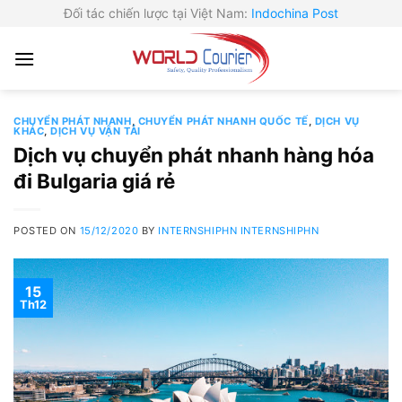
Skip
Đối tác chiến lược tại Việt Nam:
Indochina Post
to
content
CHUYỂN PHÁT NHANH
,
CHUYỂN PHÁT NHANH QUỐC TẾ
,
DỊCH VỤ
KHÁC
,
DỊCH VỤ VẬN TẢI
Dịch vụ chuyển phát nhanh hàng hóa
đi Bulgaria giá rẻ
POSTED ON
15/12/2020
BY
INTERNSHIPHN INTERNSHIPHN
15
Th12