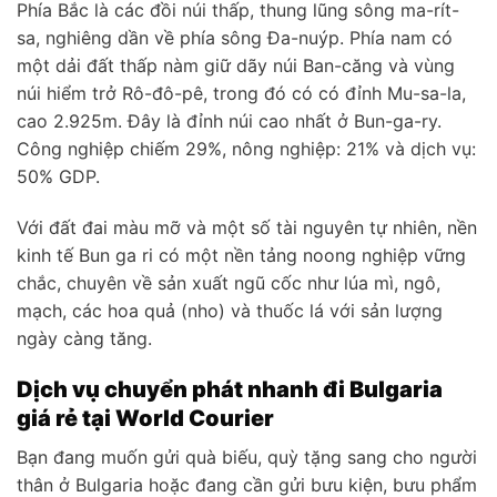
Phía Bắc là các đồi núi thấp, thung lũng sông ma-rít-
sa, nghiêng dần về phía sông Đa-nuýp. Phía nam có
một dải đất thấp nàm giữ dãy núi Ban-căng và vùng
núi hiểm trở Rô-đô-pê, trong đó có có đỉnh Mu-sa-la,
cao 2.925m. Đây là đỉnh núi cao nhất ở Bun-ga-ry.
Công nghiệp chiếm 29%, nông nghiệp: 21% và dịch vụ:
50% GDP.
Với đất đai màu mỡ và một số tài nguyên tự nhiên, nền
kinh tế Bun ga ri có một nền tảng noong nghiệp vững
chắc, chuyên về sản xuất ngũ cốc như lúa mì, ngô,
mạch, các hoa quả (nho) và thuốc lá với sản lượng
ngày càng tăng.
Dịch vụ chuyển phát nhanh đi Bulgaria
giá rẻ tại World Courier
Bạn đang muốn gửi quà biếu, quỳ tặng sang cho người
thân ở Bulgaria hoặc đang cần gửi bưu kiện, bưu phẩm