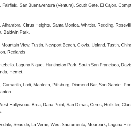
, Fairfield, San Buenaventura (Ventura), South Gate, El Cajon, Comp
r, Alhambra, Citrus Heights, Santa Monica, Whittier, Redding, Rosevill
, Baldwin Park.
 Mountain View, Tustin, Newport Beach, Clovis, Upland, Tustin, Chin
ton, Redlands.
tebello. Laguna Niguel, Huntington Park, South San Francisco, Davi
inda, Hemet.
 Camarillo, Lodi, Manteca, Pittsburg, Diamond Bar, San Gabriel, Porte
tanton.
, West Hollywood. Brea, Dana Point, San Dimas, Ceres, Hollister, Cla
s.
Lawndale, Seaside, La Verne, West Sacramento, Moorpark, Laguna Hills