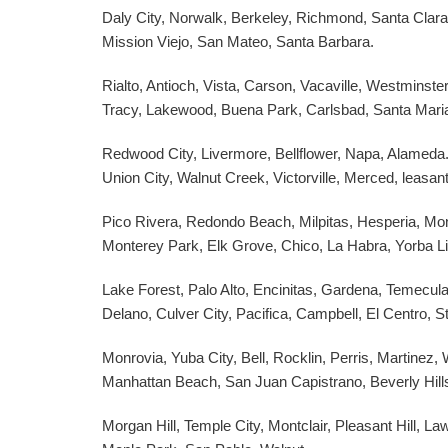
Daly City, Norwalk, Berkeley, Richmond, Santa Clara
Mission Viejo, San Mateo, Santa Barbara.
Rialto, Antioch, Vista, Carson, Vacaville, Westminste
Tracy, Lakewood, Buena Park, Carlsbad, Santa Maria
Redwood City, Livermore, Bellflower, Napa, Alameda.
Union City, Walnut Creek, Victorville, Merced, leasan
Pico Rivera, Redondo Beach, Milpitas, Hesperia, Mon
Monterey Park, Elk Grove, Chico, La Habra, Yorba L
Lake Forest, Palo Alto, Encinitas, Gardena, Temecula,
Delano, Culver City, Pacifica, Campbell, El Centro, S
Monrovia, Yuba City, Bell, Rocklin, Perris, Martinez
Manhattan Beach, San Juan Capistrano, Beverly Hill
Morgan Hill, Temple City, Montclair, Pleasant Hill, 