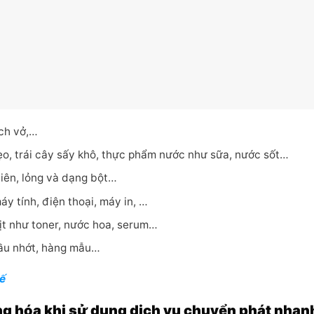
ách vở,…
o, trái cây sấy khô, thực phẩm nước như sữa, nước sốt…
iên, lỏng và dạng bột…
y tính, điện thoại, máy in, …
t như toner, nước hoa, serum…
dầu nhớt, hàng mẫu…
ế
ng hóa khi sử dụng dịch vụ chuyển phát nhan