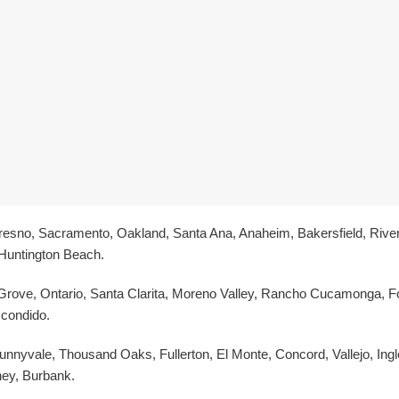
esno, Sacramento, Oakland, Santa Ana, Anaheim, Bakersfield, River
 Huntington Beach.
Grove, Ontario, Santa Clarita, Moreno Valley, Rancho Cucamonga, F
condido.
nnyvale, Thousand Oaks, Fullerton, El Monte, Concord, Vallejo, Ing
ney, Burbank.