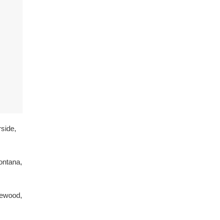
side,
ontana,
lewood,