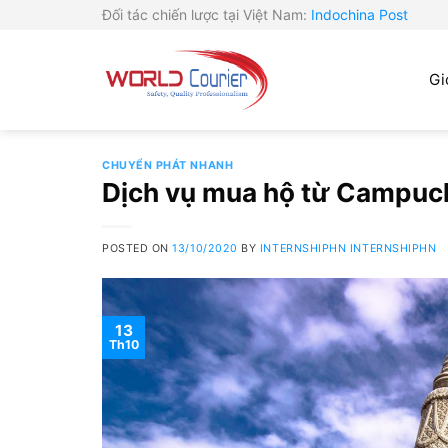
Skip
Đối tác chiến lược tại Việt Nam:
Indochina Post
to
content
Gi
CHUYỂN PHÁT NHANH
Dịch vụ mua hộ từ Campuchi
POSTED ON
13/10/2020
BY
INTERNSHIPHN INTERNSHIPHN
13
Th10