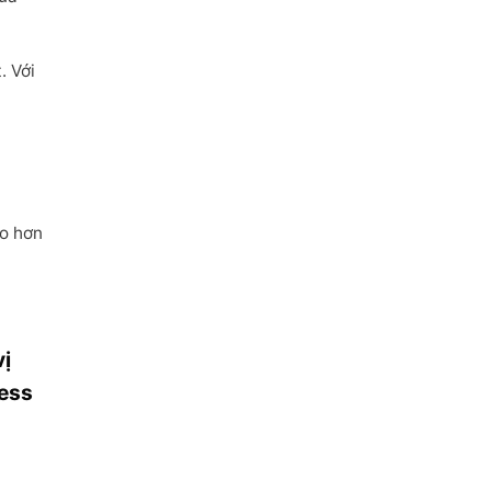
. Với
ao hơn
vị
ress