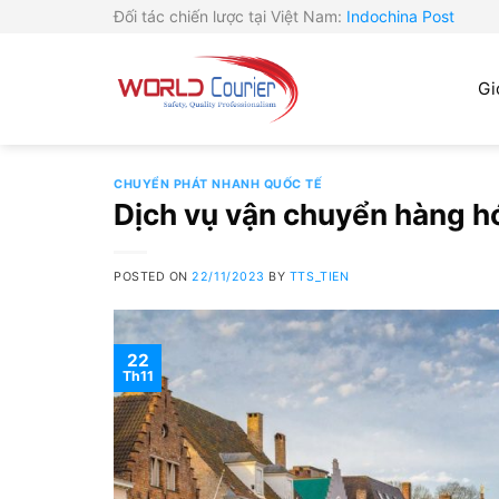
Skip
Đối tác chiến lược tại Việt Nam:
Indochina Post
to
content
Gi
CHUYỂN PHÁT NHANH QUỐC TẾ
Dịch vụ vận chuyển hàng h
POSTED ON
22/11/2023
BY
TTS_TIEN
22
Th11