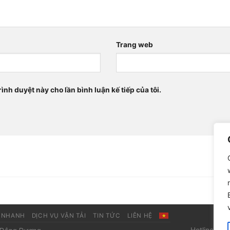
*
Trang web
rình duyệt này cho lần bình luận kế tiếp của tôi.
 NHANH
DỊCH VỤ VẬN TẢI
TIN TỨC
LIÊN HỆ