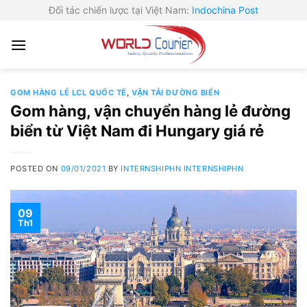
Skip
Đối tác chiến lược tại Việt Nam:
Indochina Post
to
content
GOM HÀNG LẺ LCL QUỐC TẾ
,
VẬN TẢI ĐƯỜNG BIỂN
Gom hàng, vận chuyển hàng lẻ đường
biển từ Việt Nam đi Hungary giá rẻ
POSTED ON
09/01/2021
BY
INTERNSHIPHN INTERNSHIPHN
09
Th1