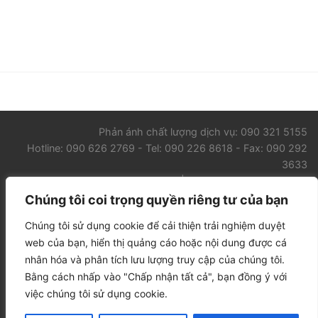
Phản ánh chất lượng dịch vụ: 090 321 5155
Hotline: 090 626 2769 - Tel: 090 226 8618 - Fax: 090 292
3633
Email: contact@worldcourier.vn | vietnam@worldcourier.vn
Chúng tôi coi trọng quyền riêng tư của bạn
GIỚI THIỆU WORLD COURIER VIETNAM
CHUYỂN PHÁT NHANH
Chúng tôi sử dụng cookie để cải thiện trải nghiệm duyệt
DỊCH VỤ VẬN TẢI
TIN TỨC
LIÊN HỆ
web của bạn, hiển thị quảng cáo hoặc nội dung được cá
Đơn vị đối tác tại Việt Nam:
Bưu vận Quốc tế Nội địa Đông
nhân hóa và phân tích lưu lượng truy cập của chúng tôi.
Dương
Bằng cách nhấp vào "Chấp nhận tất cả", bạn đồng ý với
Văn phòng Hà Nội: Số 25 Ngõ 81 Láng Hạ, Phường Giảng Võ,
việc chúng tôi sử dụng cookie.
Tp. Hà Nội.
Văn phòng Sài Gòn: Số 87 Đường A4 (K300), Phường Bảy