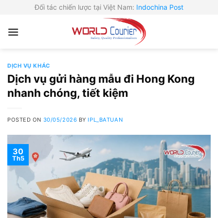
Skip
Đối tác chiến lược tại Việt Nam:
Indochina Post
to
content
DỊCH VỤ KHÁC
Dịch vụ gửi hàng mẫu đi Hong Kong
nhanh chóng, tiết kiệm
POSTED ON
30/05/2026
BY
IPL_BATUAN
30
Th5