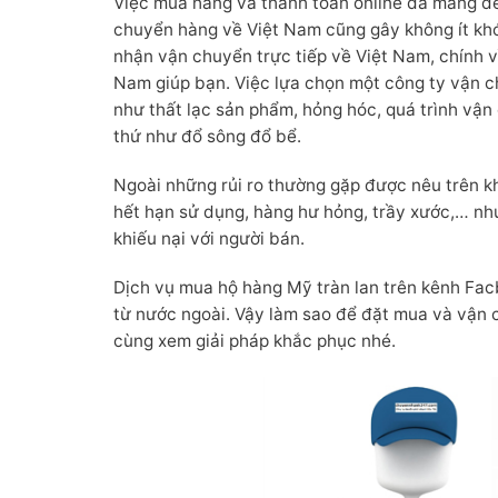
Việc mua hàng và thanh toán online đã mang đế
chuyển hàng về Việt Nam cũng gây không ít kh
nhận vận chuyển trực tiếp về Việt Nam, chính v
Nam giúp bạn. Việc lựa chọn một công ty vận c
như thất lạc sản phẩm, hỏng hóc, quá trình vận
thứ như đổ sông đổ bể.
Ngoài những rủi ro thường gặp được nêu trên 
hết hạn sử dụng, hàng hư hỏng, trầy xước,… nh
khiếu nại với người bán.
Dịch vụ mua hộ hàng Mỹ tràn lan trên kênh Facb
từ nước ngoài. Vậy làm sao để đặt mua và vận
cùng xem giải pháp khắc phục nhé.