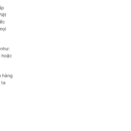
ấp
iệt
iếc
mọi
 như:
g hoặc
p hàng
 ta