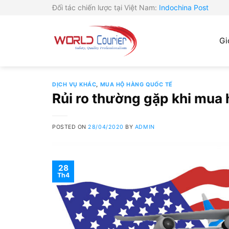
Skip
Đối tác chiến lược tại Việt Nam:
Indochina Post
to
content
Gi
DỊCH VỤ KHÁC
,
MUA HỘ HÀNG QUỐC TẾ
Rủi ro thường gặp khi mua 
POSTED ON
28/04/2020
BY
ADMIN
28
Th4