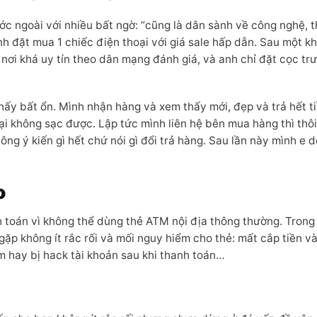
ớc ngoài với nhiều bất ngờ: “cũng là dân sành về công nghệ, 
h đặt mua 1 chiếc điện thoại với giá sale hấp dẫn. Sau một kh
nơi khá uy tín theo dân mạng đánh giá, và anh chỉ đặt cọc tr
thấy bất ổn. Mình nhận hàng và xem thấy mới, đẹp và trả hết t
 lại không sạc được. Lập tức mình liên hệ bên mua hàng thì thôi
ông ý kiến gì hết chứ nói gì đổi trả hàng. Sau lần này mình e 
o
 toán vì không thể dùng thẻ ATM nội địa thông thường. Trong
ặp không ít rắc rối và mối nguy hiểm cho thẻ: mất cắp tiền và
m hay bị hack tài khoản sau khi thanh toán…