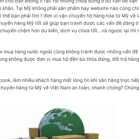
n cho bạn không ít rắc rối nhưng chưa dừng ở đó vấn đề vận
ó khăn. Tại Mỹ không phải sản phẩm hay website nào cũng ch
ì thế bạn phải tìm 1 đơn vị vận chuyển hộ hàng hóa từ Mỹ về V
huyển hàng Mỹ tốt sẽ giúp bạn tránh được các vấn đề đáng t
 chuyển chậm hơn dự kiến, dịch vụ chưa tốt…và ngược lại thì 
khi mua hàng nước ngoài cũng không tránh được những vấn đề
ưng không được đơn vị mua hộ đền bù thỏa đáng, đổi trả hàn
ook, làm nhiều khách hàng mất lòng tin khi săn hàng trực tiế
 chuyển hàng từ Mỹ về Việt Nam an toàn, nhanh chóng? Chúng