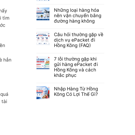
Những loại hàng hóa
thấy
nên vận chuyển bằng
i tìm
đường hàng không
ước
Câu hỏi thường gặp về
dịch vụ ePacket đi
Hồng Kông (FAQ)
iền
7 lỗi thường gặp khi
dè hẳn
gửi hàng ePacket đi
Hồng Kông và cách
khắc phục
Nhập Hàng Từ Hồng
Kông Có Lợi Thế Gì?
 quá
 tài