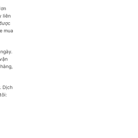
đơn
 liên
 được
te mua
 ngày.
 vận
 hàng,
. Dịch
ôi: