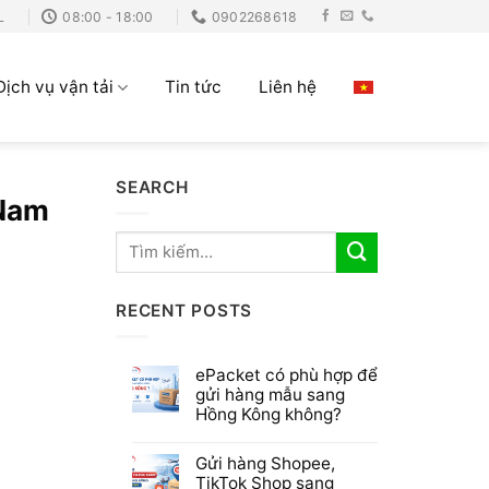
L
08:00 - 18:00
0902268618
Dịch vụ vận tải
Tin tức
Liên hệ
SEARCH
 Nam
RECENT POSTS
ePacket có phù hợp để
gửi hàng mẫu sang
Hồng Kông không?
Gửi hàng Shopee,
TikTok Shop sang