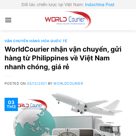
Skip
Đối tác chiến lược tại Việt Nam:
Indochina Post
to
content
VẬN CHUYỂN HÀNG HÓA QUỐC TẾ
WorldCourier nhận vận chuyển, gửi
hàng từ Philippines về Việt Nam
nhanh chóng, giá rẻ
POSTED ON
03/12/2021
BY
WORLDCOURIER
03
Th12